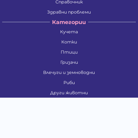
Справочник
Здравни проблеми
Категории
Кучета
Котки
Птици
Гризачи
Влечуги и земноводни
Риби
Други животни
За стопани
Контакти
"ИНСЪРТ.БГ" ООД
Тел.:
0879 801 808