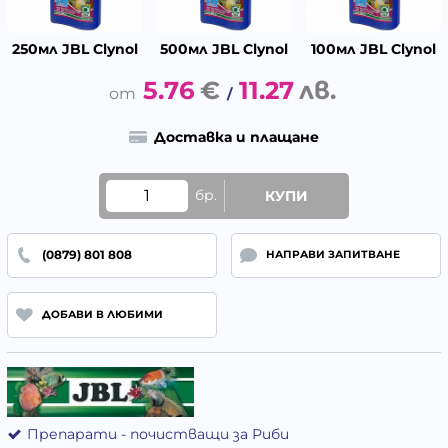
250мл JBL Clynol
500мл JBL Clynol
100мл JBL Clynol
5.76
€
11.27
лв.
/
Доставка и плащане
бр.
КУПИ
(0879) 801 808
НАПРАВИ ЗАПИТВАНЕ
ДОБАВИ В ЛЮБИМИ
Препарати - почистващи за Риби