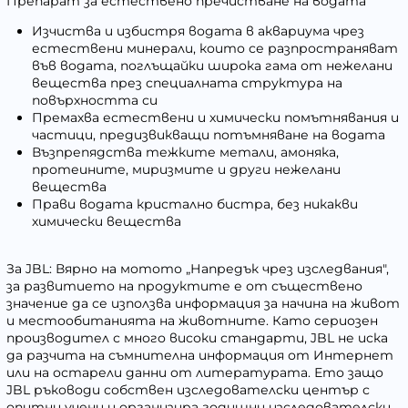
Препарат за естествено пречистване на водата
Изчиства и избистря водата в аквариума чрез
естествени минерали, които се разпространяват
във водата, поглъщайки широка гама от нежелани
вещества през специалната структура на
повърхността си
Премахва естествени и химически помътнявания и
частици, предизвикващи потъмняване на водата
Възпрепядства тежките метали, амоняка,
протеините, миризмите и други нежелани
вещества
Прави водата кристално бистра, без никакви
химически вещества
За JBL: Вярно на мотото „Напредък чрез изследвания",
за развитието на продуктите е от съществено
значение да се използва информация за начина на живот
и местообитанията на животните. Като сериозен
производител с много високи стандарти, JBL не иска
да разчита на съмнителна информация от Интернет
или на остарели данни от литературата. Ето защо
JBL ръководи собствен изследователски център с
опитни учени и организира годишни изследователски