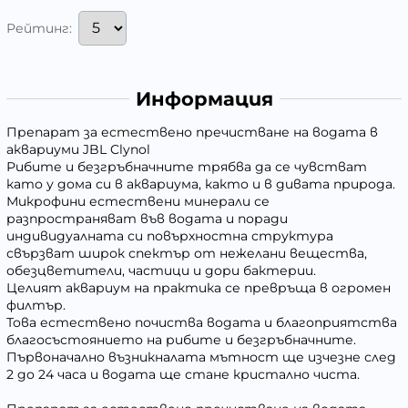
Рейтинг:
Информация
Препарат за естествено пречистване на водата в
аквариуми JBL Clynol
Рибите и безгръбначните трябва да се чувстват
като у дома си в аквариума, както и в дивата природа.
Микрофини естествени минерали се
разпространяват във водата и поради
индивидуалната си повърхностна структура
свързват широк спектър от нежелани вещества,
обезцветители, частици и дори бактерии.
Целият аквариум на практика се превръща в огромен
филтър.
Това естествено почиства водата и благоприятства
благосъстоянието на рибите и безгръбначните.
Първоначално възникналата мътност ще изчезне след
2 до 24 часа и водата ще стане кристално чиста.