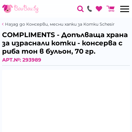
Назад до Консерви, месни хапки за Котки Schesir
COMPLIMENTS - Допълваща храна
за израснали котки - консерва с
риба тон в бульон, 70 гр.
АРТ.№:
293989