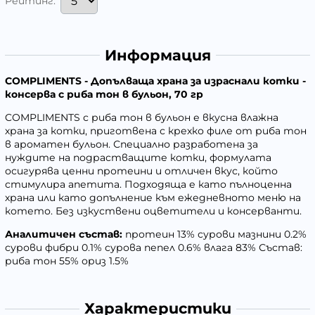
Рейтинг:
Информация
COMPLIMENTS - Допълваща храна за израснали котки -
консерва с риба тон в бульон, 70 гр
COMPLIMENTS с риба тон в бульон е вкусна влажна
храна за котки, приготвена с крехко филе от риба тон
в ароматен бульон. Специално разработена за
нуждите на подрастващите котки, формулата
осигурява ценни протеини и отличен вкус, който
стимулира апетита. Подходяща е като пълноценна
храна или като допълнение към ежедневното меню на
котето. Без изкуствени оцветители и консерванти.
Аналитичен състав:
протеин 13% сурови мазнини 0.2%
сурови фибри 0.1% сурова пепел 0.6% влага 83% Състав:
риба тон 55% ориз 1.5%
Характеристики