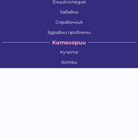
Енциклопедия
Забавно
Справочник
Здравни проблеми
Категории
Кучета
Котки
Птици
Гризачи
Влечуги и земноводни
Риби
Други животни
За стопани