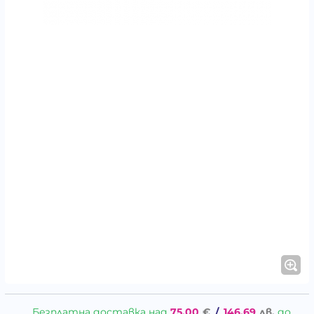
Безплатна доставка над
75.00
€
/
146.69
лв.
до