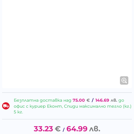
Безплатна доставка над
75.00
€
/
146.69
лв.
до
офис с куриер Еконт, Спиди максимално тегло (кг.)
5 кг.
33.23
€
64.99
лв.
/