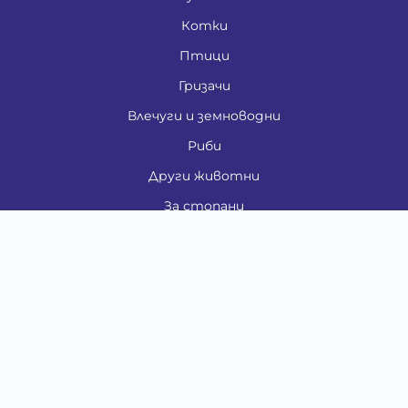
Котки
Птици
Гризачи
Влечуги и земноводни
Риби
Други животни
За стопани
Контакти
"ИНСЪРТ.БГ" ООД
Тел.:
0879 801 808
E-mail:
shop#at#baubau.bg