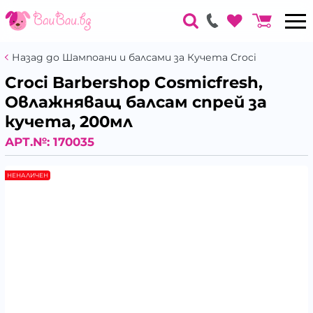
Назад до Шампоани и балсами за Кучета Croci
Croci Barbershop Cosmicfresh,
Овлажняващ балсам спрей за
кучета, 200мл
АРТ.№:
170035
НЕНАЛИЧЕН