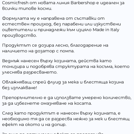
Cosmicfresh от новата линия Barbershop е идеален за
всички типове косми.
Формулата му е направена от съставки от
естествен произход, без парабени или изкуствени
оцветители и принадлежи към изцяло Made in Italy
производство.
Продуктът се дозира лесно, благодарение на
наличието на дозатор с помпа.
Веднъж нанесен върху козината, действа като
тонизира и подобрява структурата на косъма, което
улеснява разресването.
Овлажняващ спрей флуид за мека и блестяща козина
без изплакване!
Препоръчително е да използвате умерено количество,
за да избегнете омазняване на косата.
След като продуктът е нанесен върху козината, е
необходимо тя да се разресва нежно за мек и блестящ
ефект на окото и на допир.