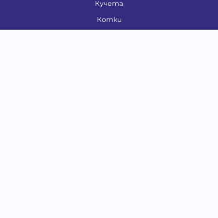
Кучета
Котки
Птици
Гризачи
Влечуги и земноводни
Риби
Други животни
За стопани
Контакти
"ИНСЪРТ.БГ" ООД
Тел.:
0879 801 808
E-mail:
shop#at#baubau.bg