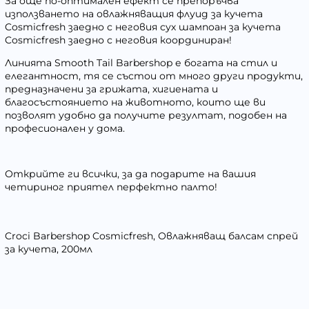
За още по-оптимален ефект се препоръчва
използването на овлажняващия флуид за кучета
Cosmicfresh заедно с неговия сух шампоан за кучета
Cosmicfresh заедно с неговия координиран!
Линията Smooth Tail Barbershop е богата на стил и
елегантност, тя се състои от много други продукти,
предназначени за грижата, хигиената и
благосъстоянието на животното, които ще ви
позволят удобно да получите резултат, подобен на
професионален у дома.
Открийте ги всички, за да подарите на вашия
четириног приятел перфектно палто!
Croci Barbershop Cosmicfresh, Овлажняващ балсам спрей
за кучета, 200мл