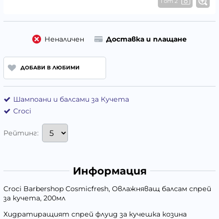
1 от 2
Неналичен
Доставка и плащане
ДОБАВИ В ЛЮБИМИ
Шампоани и балсами за Кучета
Croci
Рейтинг:
Информация
Croci Barbershop Cosmicfresh, Овлажняващ балсам спрей
за кучета, 200мл
Хидратиращият спрей флуид за кучешка козина