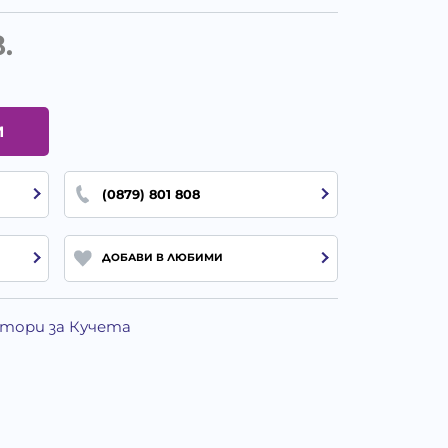
.
И
(0879) 801 808
ДОБАВИ В ЛЮБИМИ
атори за Кучета