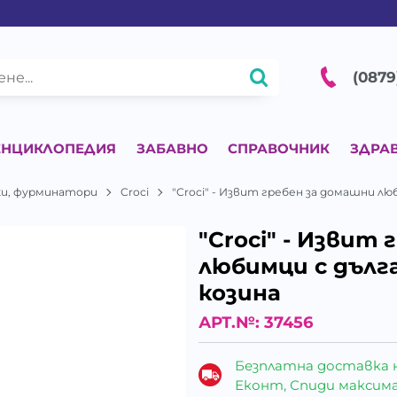
(0879
ЕНЦИКЛОПЕДИЯ
ЗАБАВНО
СПРАВОЧНИК
ЗДРА
ки, фурминатори
Croci
"Croci" - Извит гребен за домашни лю
"Croci" - Извит
любимци с дълга
козина
АРТ.№:
37456
Безплатна доставка 
Еконт, Спиди максималн