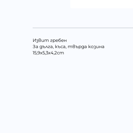
Извит гребен
За дълга, къса, твърда козина
15,9х5,3х4,2cm