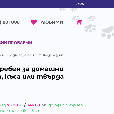
ВХОД
ЛЮБИМИ
) 801 808
ВНИ ПРОБЛЕМИ
бимци с дълга, къса или твърда козина
 гребен за домашни
, къса или твърда
над
75.00
€
/
146.69
лв.
до офис с куриер
о тегло (кг.) 5 кг.