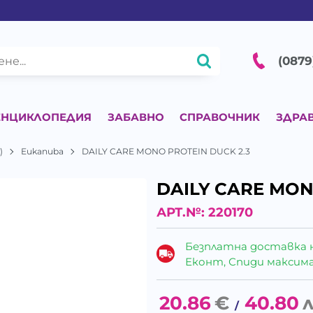
(0879
ЕНЦИКЛОПЕДИЯ
ЗАБАВНО
СПРАВОЧНИК
ЗДРА
)
Eukanuba
DAILY CARE MONO PROTEIN DUCK 2.3
DAILY CARE MON
АРТ.№:
220170
Безплатна доставка 
Еконт, Спиди максималн
20.86
€
40.80
л
/