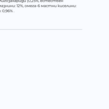
оолигозахариди (0,25%, естествен
азнини: 12%, омега-6 мастни киселини:
 0,96% .