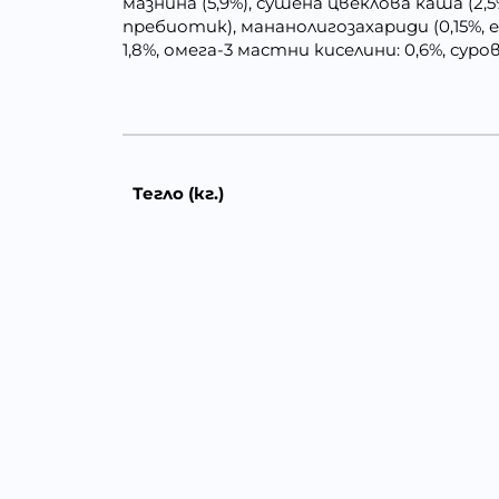
мазнина (5,9%), сушена цвеклова каша (2,
пребиотик), мананолигозахариди (0,15%,
1,8%, омега-3 мастни киселини: 0,6%, сурова
Тегло (кг.)