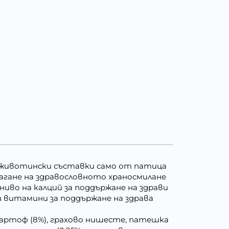
 животински съставки само от патица
магане на здравословното храносмилане
иво на калций за поддържане на здрави
 витамини за поддържане на здрава
 картоф (8%), грахово нишесте, патешка