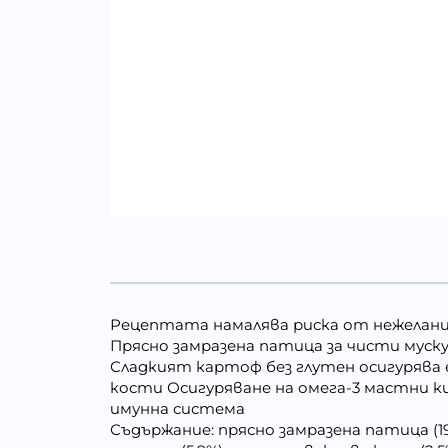
Рецептата намалява риска от нежелани
Прясно замразена патица за чисти муск
Сладкият картоф без глутен осигурява 
кости Осигуряване на омега-3 мастни 
имунна система
Съдържание: прясно замразена патица (1