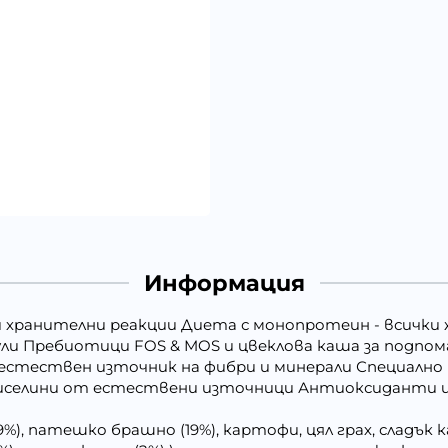
Информация
 хранителни реакции Диета с монопротеин - всички
ули Пребиотици FOS & MOS и цвеклова каша за подпо
естествен източник на фибри и минерали Специално н
киселини от естествени източници Антиоксиданти и
9%), патешко брашно (19%), картофи, цял грах, сладък