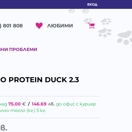
ВХОД
ЛЮБИМИ
) 801 808
ВНИ ПРОБЛЕМИ
O PROTEIN DUCK 2.3
над
75.00
€
/
146.69
лв.
до офис с куриер
о тегло (кг.) 5 кг.
в.