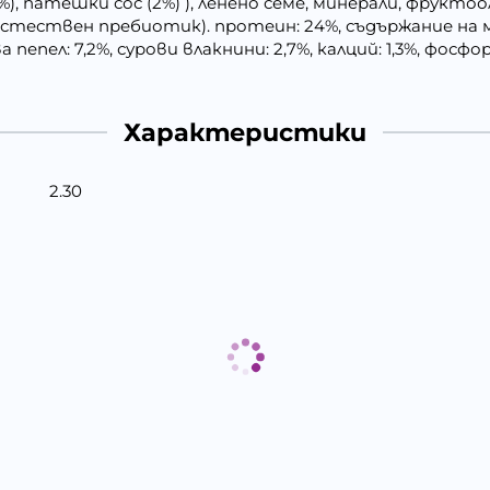
5%), патешки сос (2%) ), ленено семе, минерали, фрукт
 естествен пребиотик). протеин: 24%, съдържание на м
 пепел: 7,2%, сурови влакнини: 2,7%, калций: 1,3%, фосфор:
Характеристики
2.30