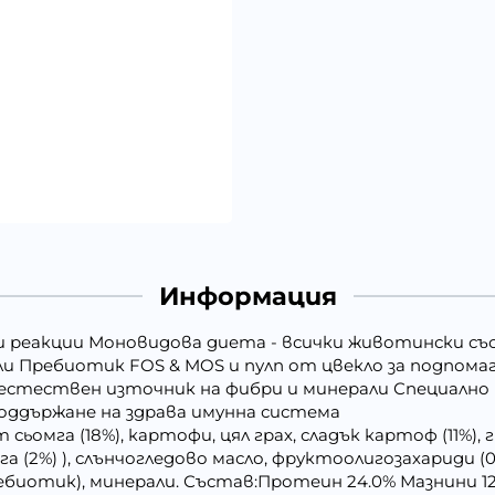
Информация
 реакции Моновидова диета - всички животински със
ули Пребиотик FOS & MOS и пулп от цвекло за подпом
естествен източник на фибри и минерали Специално н
ддържане на здрава имунна система
 сьомга (18%), картофи, цял грах, сладък картоф (11%), 
мга (2%) ), слънчогледово масло, фруктоолигозахариди 
ебиотик), минерали. Състав:Протеин 24.0% Мазнини 12