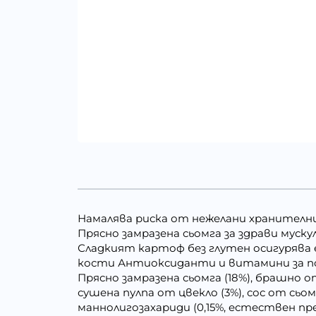
Намалява риска от нежелани хранителни
Прясно замразена сьомга за здрави муск
Сладкият картоф без глутен осигурява 
кости Антиоксиданти и витамини за по
Прясно замразена сьомга (18%), брашно от
сушена пулпа от цвекло (3%), сос от сьо
маннолигозахариди (0,15%, естествен пр