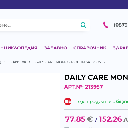
(0879
ЕНЦИКЛОПЕДИЯ
ЗАБАВНО
СПРАВОЧНИК
ЗДРА
)
Eukanuba
DAILY CARE MONO PROTEIN SALMON 12
DAILY CARE MON
АРТ.№:
213957
Този продукт е с
безп
77.85
€
152.26
л
/