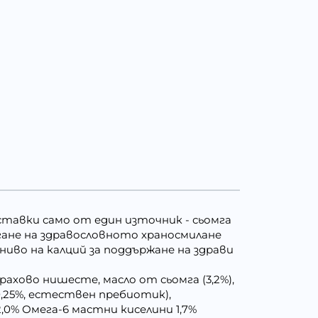
тавки само от един източник - сьомга
агане на здравословното храносмилане
иво на калций за поддържане на здрави
грахово нишесте, масло от сьомга (3,2%),
(0,25%, естествен пребиотик),
,0% Омега-6 мастни киселини 1,7%