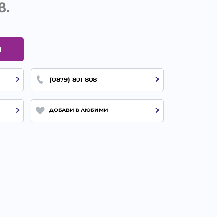
в.
И
(0879) 801 808
ДОБАВИ В ЛЮБИМИ