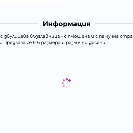
Информация
с двулицева възглавница - с плюшена и с памучна стра
 Предлага се в 6 размера и различни десени.