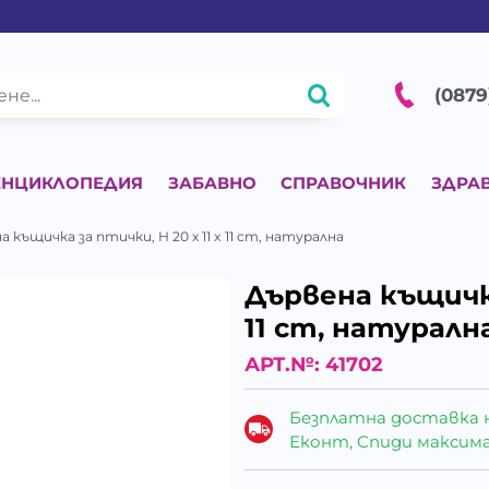
(0879
ЕНЦИКЛОПЕДИЯ
ЗАБАВНО
СПРАВОЧНИК
ЗДРА
 къщичка за птички, H 20 х 11 x 11 cm, натурална
Дървена къщичка
11 cm, натуралн
АРТ.№:
41702
Безплатна доставка 
Еконт, Спиди максималн