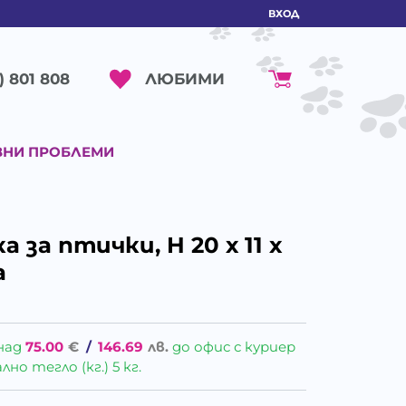
ВХОД
ЛЮБИМИ
) 801 808
ВНИ ПРОБЛЕМИ
 за птички, H 20 х 11 x
а
над
75.00
€
/
146.69
лв.
до офис с куриер
о тегло (кг.) 5 кг.