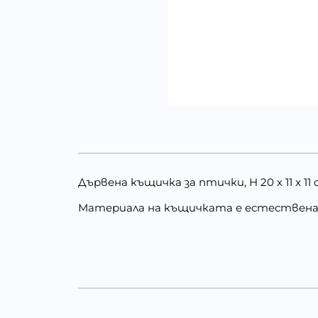
Дървена къщичка за птички, H 20 х 11 x 11
Материала на къщичката е естествена д