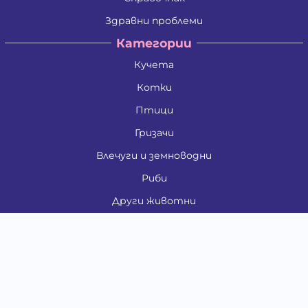
Здравни проблеми
Категории
Кучета
Котки
Птици
Гризачи
Влечуги и земноводни
Риби
Други животни
За стопани
Контакти
"ИНСЪРТ.БГ" ООД
Тел.:
0879 801 808