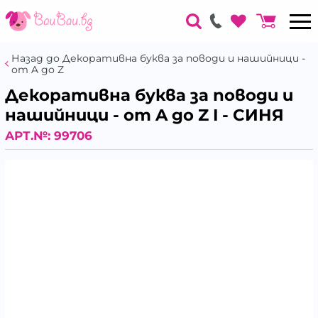
Назад до Декоративна буква за поводи и нашийници -
от A до Z
Декоративна буква за поводи и
нашийници - от A до Z I - СИНЯ
АРТ.№:
99706