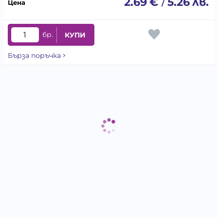
2.69
€
5.26
лв.
/
бр.
КУПИ
Бърза поръчка