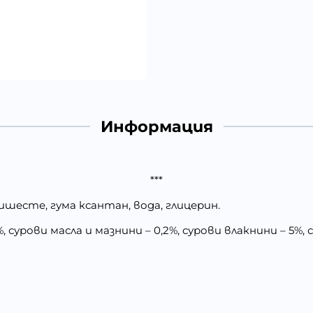
Информация
***
шесте, гума ксантан, вода, глицерин.
 сурови масла и мазнини – 0,2%, сурови влакнини – 5%, су