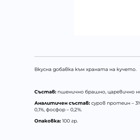
Вкусна добавка към храната на кучето.
Състав:
пшенично брашно, царевично ни
Аналитичен състав:
суров протеин – 3%,
0,1%, фосфор – 0,2%.
Опаковка:
100 гр.