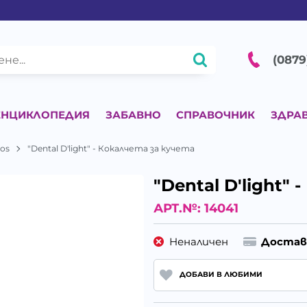
(0879
ЕНЦИКЛОПЕДИЯ
ЗАБАВНО
СПРАВОЧНИК
ЗДРА
tos
"Dental D'light" - Кокалчета за кучета
"Dental D'light"
АРТ.№:
14041
Неналичен
Достав
ДОБАВИ В ЛЮБИМИ