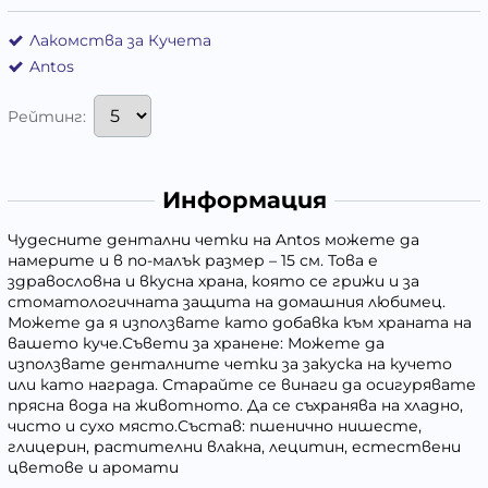
Лакомства за Кучета
Antos
Рейтинг:
Информация
Чудесните дентални четки на Antos можете да
намерите и в по-малък размер – 15 см. Това е
здравословна и вкусна храна, която се грижи и за
стоматологичната защита на домашния любимец.
Можете да я използвате като добавка към храната на
вашето куче.Съвети за хранене: Можете да
използвате денталните четки за закуска на кучето
или като награда. Старайте се винаги да осигурявате
прясна вода на животното. Да се съхранява на хладно,
чисто и сухо място.Състав: пшенично нишесте,
глицерин, растителни влакна, лецитин, естествени
цветове и аромати