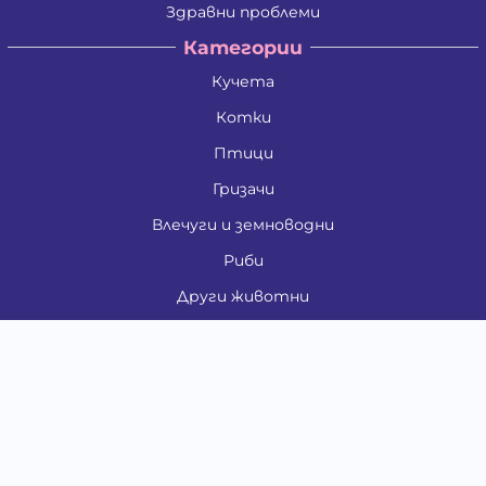
Здравни проблеми
Категории
Кучета
Котки
Птици
Гризачи
Влечуги и земноводни
Риби
Други животни
За стопани
Контакти
"ИНСЪРТ.БГ" ООД
Тел.:
0879 801 808
E-mail:
shop#at#baubau.bg