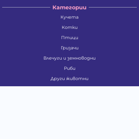
Категории
Кучета
Котки
Птици
Гризачи
Влечуги и земноводни
Риби
Други животни
За стопани
Контакти
"ИНСЪРТ.БГ" ООД
Тел.:
0879 801 808
E-mail:
shop#at#baubau.bg