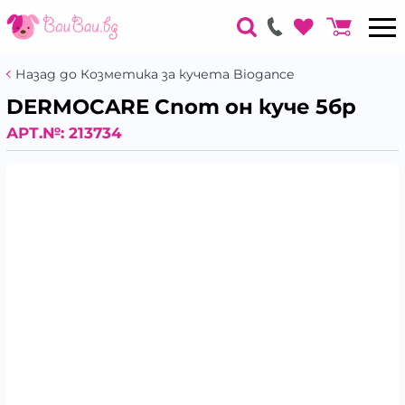
Назад до Козметика за кучета Biogance
DERMOCARE Спот он куче 5бр
АРТ.№:
213734