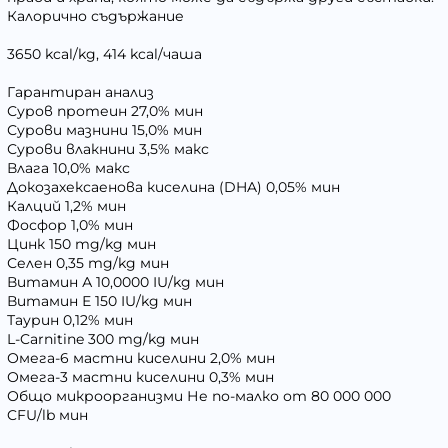
Калорично съдържание
3650 kcal/kg, 414 kcal/чаша
Гарантиран анализ
Суров протеин 27,0% мин
Сурови мазнини 15,0% мин
Сурови влакнини 3,5% макс
Влага 10,0% макс
Докозахексаенова киселина (DHA) 0,05% мин
Калций 1,2% мин
Фосфор 1,0% мин
Цинк 150 mg/kg мин
Селен 0,35 mg/kg мин
Витамин А 10,0000 IU/kg мин
Витамин Е 150 IU/kg мин
Таурин 0,12% мин
L-Carnitine 300 mg/kg мин
Омега-6 мастни киселини 2,0% мин
Омега-3 мастни киселини 0,3% мин
Общо микроорганизми Не по-малко от 80 000 000
CFU/lb мин