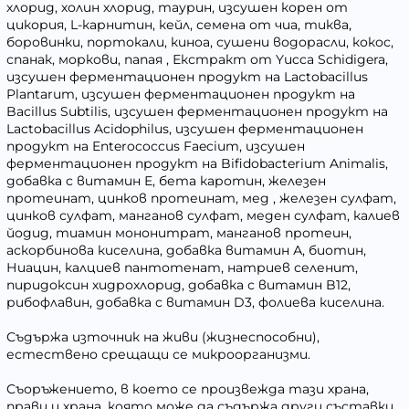
хлорид, холин хлорид, таурин, изсушен корен от
цикория, L-карнитин, кейл, семена от чиа, тиква,
боровинки, портокали, киноа, сушени водорасли, кокос,
спанак, моркови, папая , Екстракт от Yucca Schidigera,
изсушен ферментационен продукт на Lactobacillus
Plantarum, изсушен ферментационен продукт на
Bacillus Subtilis, изсушен ферментационен продукт на
Lactobacillus Acidophilus, изсушен ферментационен
продукт на Enterococcus Faecium, изсушен
ферментационен продукт на Bifidobacterium Animalis,
добавка с витамин Е, бета каротин, железен
протеинат, цинков протеинат, мед , железен сулфат,
цинков сулфат, манганов сулфат, меден сулфат, калиев
йодид, тиамин мононитрат, манганов протеин,
аскорбинова киселина, добавка витамин А, биотин,
Ниацин, калциев пантотенат, натриев селенит,
пиридоксин хидрохлорид, добавка с витамин B12,
рибофлавин, добавка с витамин D3, фолиева киселина.
Съдържа източник на живи (жизнеспособни),
естествено срещащи се микроорганизми.
Съоръжението, в което се произвежда тази храна,
прави и храна, която може да съдържа други съставки.