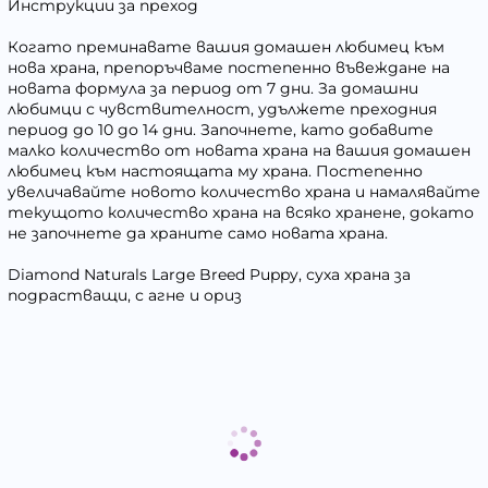
Инструкции за преход
Когато преминавате вашия домашен любимец към
нова храна, препоръчваме постепенно въвеждане на
новата формула за период от 7 дни. За домашни
любимци с чувствителност, удължете преходния
период до 10 до 14 дни. Започнете, като добавите
малко количество от новата храна на вашия домашен
любимец към настоящата му храна. Постепенно
увеличавайте новото количество храна и намалявайте
текущото количество храна на всяко хранене, докато
не започнете да храните само новата храна.
Diamond Naturals Large Breed Puppy, суха храна за
подрастващи, с агне и ориз