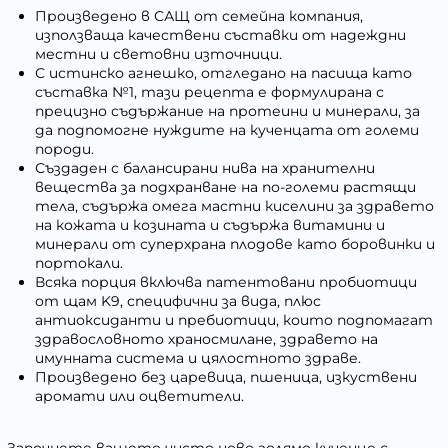
Произведено в САЩ от семейна компания,
използваща качествени съставки от надеждни
местни и световни източници.
С истинско агнешко, отгледано на пасища като
съставка №1, тази рецепта е формулирана с
прецизно съдържание на протеини и минерали, за
да подпомогне нуждите на кученцата от големи
породи.
Създаден с балансирани нива на хранителни
вещества за подхранване на по-големи растящи
тела, съдържа омега мастни киселини за здравето
на кожата и козината и съдържа витамини и
минерали от суперхрана плодове като боровинки и
портокали.
Всяка порция включва патентовани пробиотици
от щам K9, специфични за вида, плюс
антиоксиданти и пребиотици, които подпомагат
здравословното храносмилане, здравето на
имунната система и цялостното здраве.
Произведено без царевица, пшеница, изкуствени
аромати или оцветители.