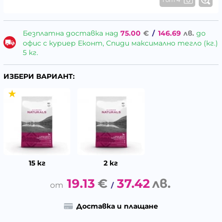
Безплатна доставка над
75.00
€
/
146.69
лв.
до
офис с куриер Еконт, Спиди максимално тегло (кг.)
5 кг.
ИЗБЕРИ ВАРИАНТ:
15 кг
2 кг
19.13
€
37.42
лв.
/
Доставка и плащане