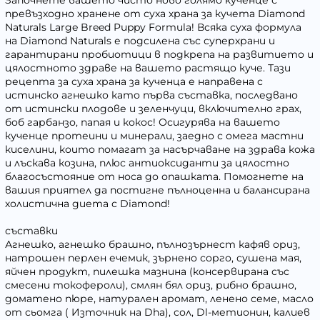
Започнете вашето чисто ново голямо кученце с
превъзходно хранене от суха храна за кучета Diamond
Naturals Large Breed Puppy Formula! Всяка суха формула
на Diamond Naturals е подсилена със суперхрани и
гарантирани пробиотици в подкрепа на развитието и
цялостното здраве на вашето растящо куче. Тази
рецепта за суха храна за кученца е направена с
истинско агнешко като първа съставка, последвано
от истински плодове и зеленчуци, включително грах,
боб гарбанзо, папая и кокос! Осигурява на вашето
кученце протеини и минерали, заедно с омега мастни
киселини, които помагат за насърчаване на здрава кожа
и лъскава козина, плюс антиоксиданти за цялостно
благосъстояние от носа до опашката. Помогнете на
вашия приятел да постигне пълноценна и балансирана
холистична диета с Diamond!
съставки
Агнешко, агнешко брашно, пълнозърнест кафяв ориз,
натрошен перлен ечемик, зърнено сорго, сушена мая,
яйчен продукт, пилешка мазнина (консервирана със
смесени токофероли), смлян бял ориз, рибно брашно,
доматено пюре, натурален аромат, ленено семе, масло
от сьомга ( Източник на Dha), сол, Dl-метионин, калиев