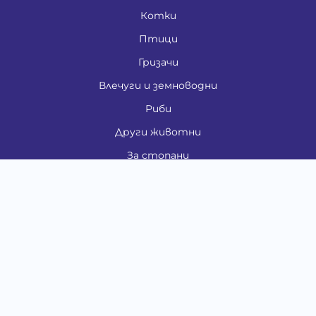
Котки
Птици
Гризачи
Влечуги и земноводни
Риби
Други животни
За стопани
Контакти
"ИНСЪРТ.БГ" ООД
Тел.:
0879 801 808
E-mail:
shop#at#baubau.bg