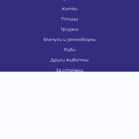
Котки
Птици
Гризачи
Влечуги и земноводни
Риби
Други животни
За стопани
Контакти
"ИНСЪРТ.БГ" ООД
Тел.:
0879 801 808
E-mail:
shop#at#baubau.bg