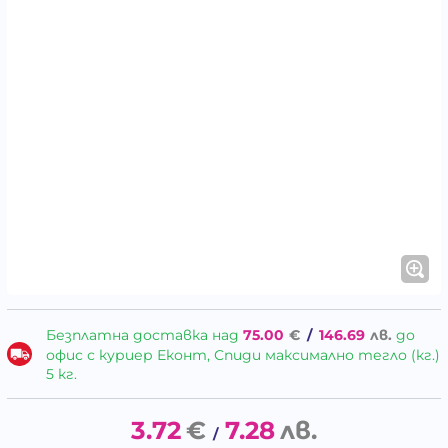
Безплатна доставка над
75.00
€
/
146.69
лв.
до
офис с куриер Еконт, Спиди максимално тегло (кг.)
5 кг.
3.72
€
7.28
лв.
/