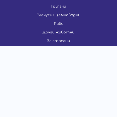
Гризачи
Влечуги и земноводни
Риби
Други животни
За стопани
Контакти
"ИНСЪРТ.БГ" ООД
Тел.:
0879 801 808
E-mail:
shop#at#baubau.bg