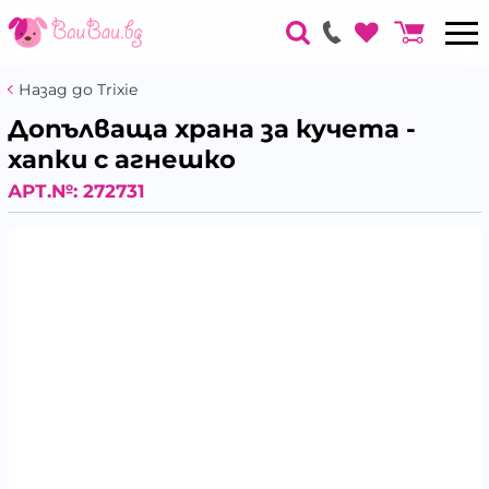
Назад до Trixie
Допълваща храна за кучета -
хапки с агнешко
АРТ.№:
272731