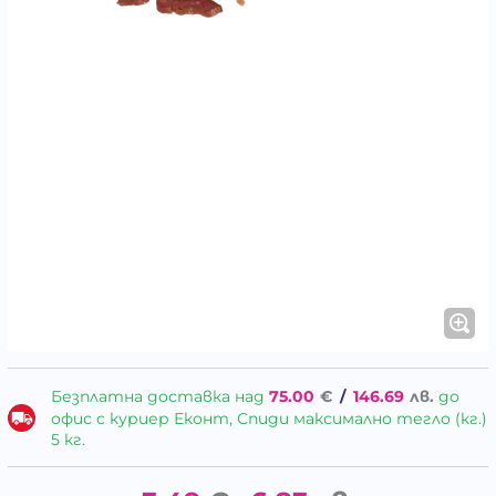
Безплатна доставка над
75.00
€
/
146.69
лв.
до
офис с куриер Еконт, Спиди максимално тегло (кг.)
5 кг.