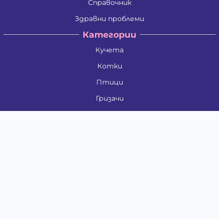
Справочник
Здравни проблеми
Категории
Кучета
Котки
Птици
Гризачи
Влечуги и земноводни
Риби
Други животни
За стопани
Контакти
"ИНСЪРТ.БГ" ООД
Тел.:
0879 801 808