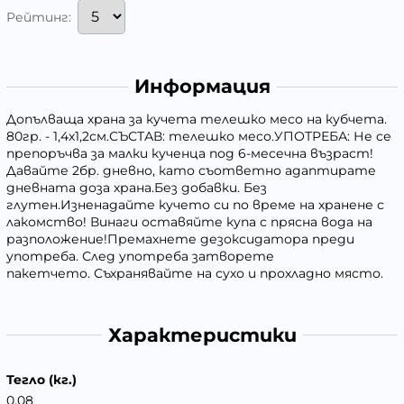
Рейтинг:
Информация
Допълваща храна за кучета телешко месо на кубчета.
80гр. - 1,4х1,2см.СЪСТАВ: телешко месо.УПОТРЕБА: Не се
препоръчва за малки кученца под 6-месечна възраст!
Давайте 2бр. дневно, като съответно адаптирате
дневната доза храна.Без добавки. Без
глутен.Изненадайте кучето си по време на хранене с
лакомство! Винаги оставяйте купа с прясна вода на
разположение!Премахнете дезоксидатора преди
употреба. След употреба затворете
пакетчето. Съхранявайте на сухо и прохладно място.
Характеристики
Тегло (кг.)
0.08