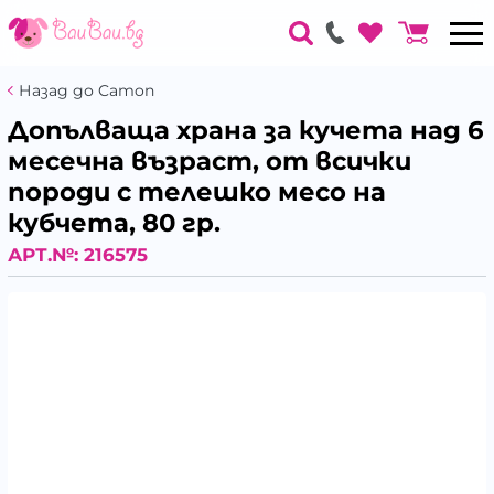
Назад до Camon
Допълваща храна за кучета над 6
месечна възраст, от всички
породи с телешко месо на
кубчета, 80 гр.
АРТ.№:
216575