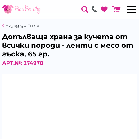
Назад до Trixie
Допълваща храна за кучета от
всички породи - ленти с месо от
гъска, 65 гр.
АРТ.№:
274970