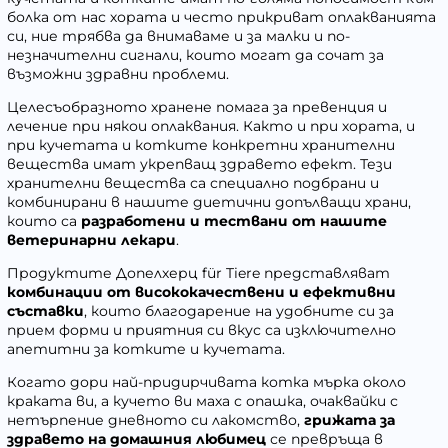
болка от нас хората и често прикриват оплакванията
си, ние трябва да внимаваме и за малки и по-
незначителни сигнали, които могат да сочат за
възможни здравни проблеми.
Целесъобразното хранене помага за превенция и
лечение при някои оплаквания. Както и при хората, и
при кучетата и котките конкретни хранителни
вещества имат укрепващ здравето ефект. Тези
хранителни вещества са специално подбрани и
комбинирани в нашите диетични допълващи храни,
които са
разработени и тествани от нашите
ветеринарни лекари
.
Продуктите Допелхерц für Tiere представляват
комбинации от висококачествени и ефективни
съставки
, които благодарение на удобните си за
прием форми и приятния си вкус са изключително
апетитни за котките и кучетата.
Когато дори най-придирчивата котка мърка около
краката ви, а кучето ви маха с опашка, очаквайки с
нетърпение дневното си лакомство,
грижата за
здравето на домашния любимец
се превръща в