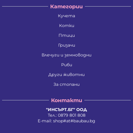
Категории
Кучета
Котки
Птици
Гризачи
Влечуги и земноводни
Риби
Други животни
За стопани
Контакти
"ИНСЪРТ.БГ" ООД
Тел.:
0879 801 808
E-mail:
shop#at#baubau.bg