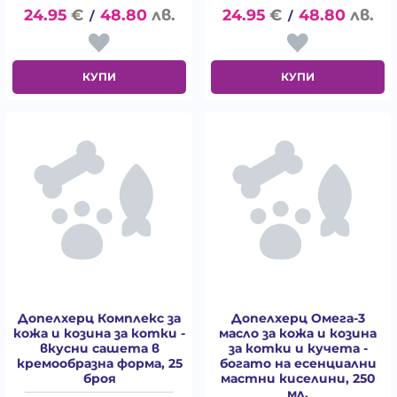
24.95
€
48.80
лв.
24.95
€
48.80
лв.
/
/
КУПИ
КУПИ
Допелхерц Комплекс за
Допелхерц Омега-3
кожа и козина за котки -
масло за кожа и козина
вкусни сашета в
за котки и кучета -
кремообразна форма, 25
богато на есенциални
броя
мастни киселини, 250
мл.