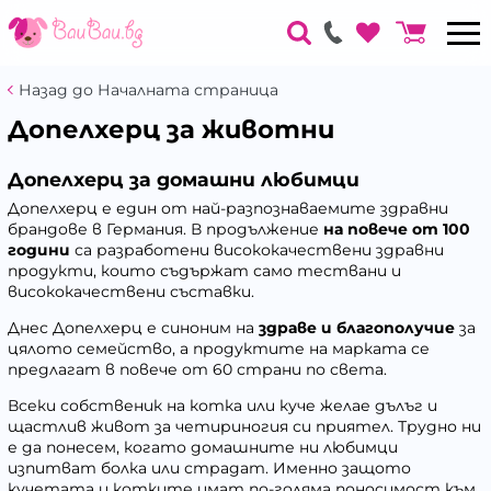
Назад до Началната страница
Допелхерц за животни
Допелхерц за домашни любимци
Допелхерц е един от най-разпознаваемите здравни
брандове в Германия. В продължение
на повече от 100
години
са разработени висококачествени здравни
продукти, които съдържат само тествани и
висококачествени съставки.
Днес Допелхерц е синоним на
здраве и благополучие
за
цялото семейство, а продуктите на марката се
предлагат в повече от 60 страни по света.
Всеки собственик на котка или куче желае дълъг и
щастлив живот за четириногия си приятел. Трудно ни
е да понесем, когато домашните ни любимци
изпитват болка или страдат. Именно защото
кучетата и котките имат по-голяма поносимост към