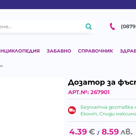
(0879
ЕНЦИКЛОПЕДИЯ
ЗАБАВНО
СПРАВОЧНИК
ЗДРА
см
Дозатор за фъс
АРТ.№:
267901
Безплатна доставка 
Еконт, Спиди максималн
4.39
€
8.59
лв.
/