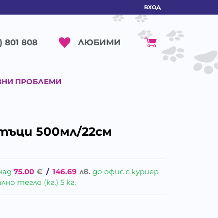
ВХОД
ЛЮБИМИ
) 801 808
ВНИ ПРОБЛЕМИ
тъци 500мл/22см
над
75.00
€
/
146.69
лв.
до офис с куриер
о тегло (кг.) 5 кг.