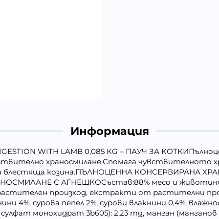
Информация
IGESTION WITH LAMB 0,085 KG – ПАУЧ ЗА КОТКИПълноце
увствително храносмилане.Спомага чувствителното хр
ожа и блестяща козина.ПЪЛНОЦЕННА КОНСЕРВИРАНА 
ОСМИЛАНЕ С АГНЕШКОСъстав:88% месо и животински
 растителен произход, екстракти от растителни пр
ни 4%, сурова пепел 2%, сурови влакнини 0,4%, влажнос
 сулфат монохидрат 3b605): 2,23 mg, манган (манганов (II