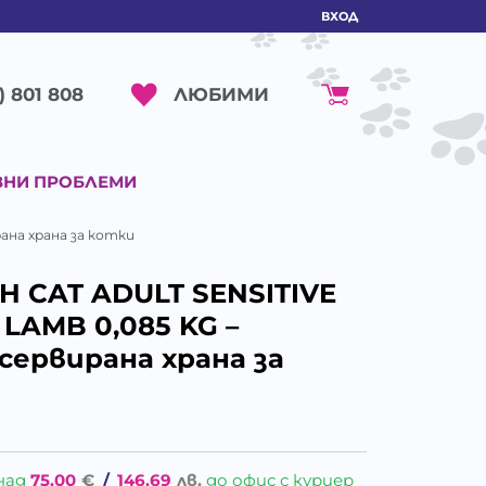
ВХОД
ЛЮБИМИ
) 801 808
ВНИ ПРОБЛЕМИ
ана храна за котки
H CAT ADULT SENSITIVE
LAMB 0,085 KG –
сервирана храна за
над
75.00
€
/
146.69
лв.
до офис с куриер