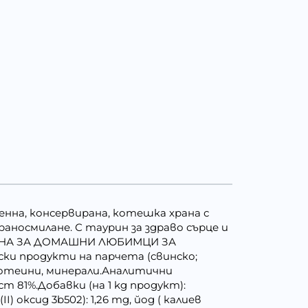
нна, консервирана, котешка храна с
аносмилане. С таурин за здраво сърце и
ХРАНА ЗА ДОМАШНИ ЛЮБИМЦИ ЗА
 продукти на парчета (свинско;
отеини, минерали.Аналитични
т 81%.Добавки (на 1 kg продукт):
) оксид 3b502): 1,26 mg, йод ( калиев