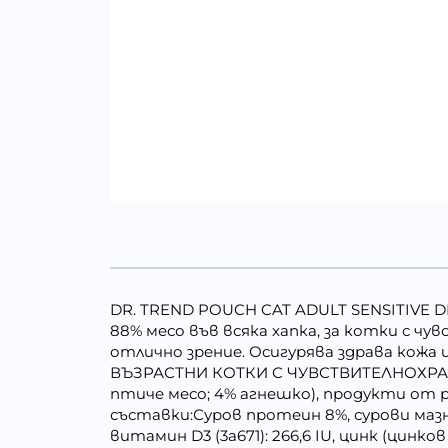
DR. TREND POUCH CAT ADULT SENSITIVE D
88% месо във всяка хапка, за котки с ч
отлично зрение. Осигурява здрава к
ВЪЗРАСТНИ КОТКИ С ЧУВСТВИТЕЛНОХРАН
птиче месо; 4% агнешко), продукти от
съставки:Суров протеин 8%, сурови мазни
витамин D3 (3a671): 266,6 IU, цинк (цинков