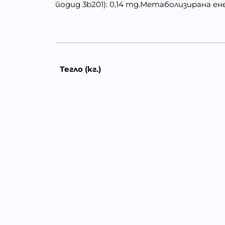
йодид 3b201): 0,14 mg.Метаболизирана енерг
Тегло (кг.)