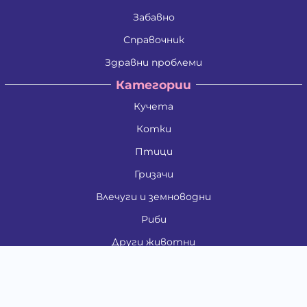
Забавно
Справочник
Здравни проблеми
Категории
Кучета
Котки
Птици
Гризачи
Влечуги и земноводни
Риби
Други животни
За стопани
Контакти