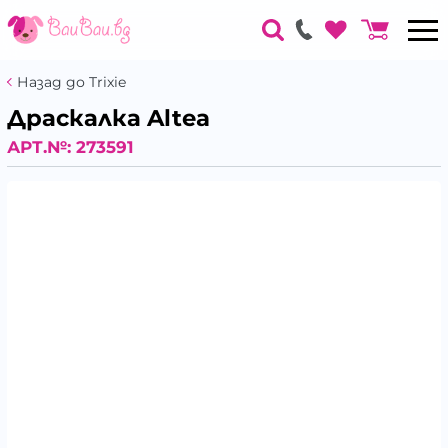
Назад до Trixie
Драскалка Altea
АРТ.№:
273591