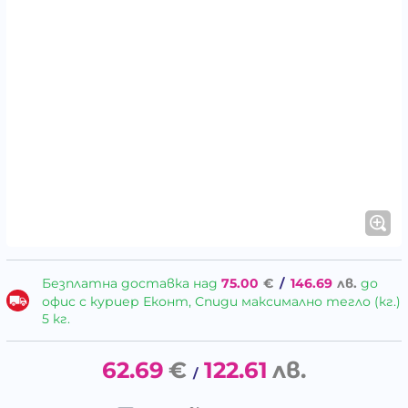
Безплатна доставка над
75.00
€
/
146.69
лв.
до
офис с куриер Еконт, Спиди максимално тегло (кг.)
5 кг.
62.69
€
122.61
лв.
/