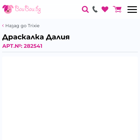
Назад до Trixie
Драскалка Далия
АРТ.№:
282541