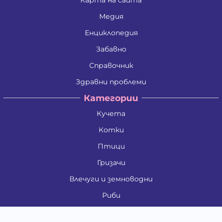
Медия
Енциклопедия
Забавно
Справочник
Здравни проблеми
Категории
Кучета
Котки
Птици
Гризачи
Влечуги и земноводни
Риби
Други животни