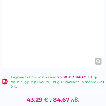
Безплатна доставка над
75.00
€
/
146.69
лв.
до
офис с куриер Еконт, Спиди максимално тегло (кг.)
5 кг.
43.29
€
84.67
лв.
/