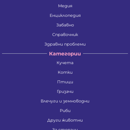
Медия
Енциклопедия
Забавно
Справочник
Здравни проблеми
Категории
Кучета
Котки
Птици
Гризачи
Влечуги и земноводни
Риби
Други животни
За стопани