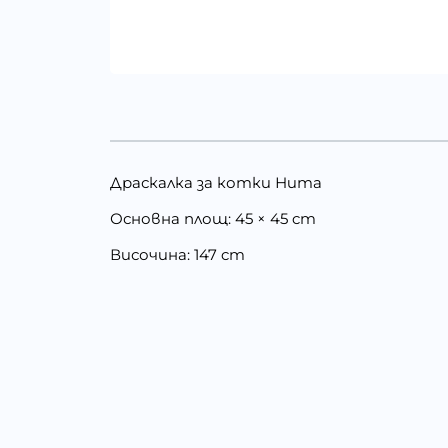
Драскалка за котки Нита
Основна площ: 45 × 45 cm
Височина: 147 cm