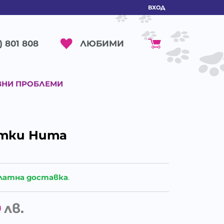
ВХОД
ЛЮБИМИ
) 801 808
ВНИ ПРОБЛЕМИ
отки Нита
латна доставка
.
9
лв.