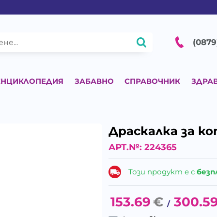
(0879
ЕНЦИКЛОПЕДИЯ
ЗАБАВНО
СПРАВОЧНИК
ЗДРА
Драскалка за к
АРТ.№:
224365
Този продукт е с
безп
153.69
€
300.5
/