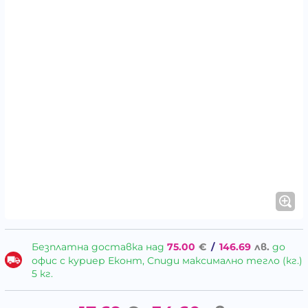
Безплатна доставка над
75.00
€
/
146.69
лв.
до
офис с куриер Еконт, Спиди максимално тегло (кг.)
5 кг.