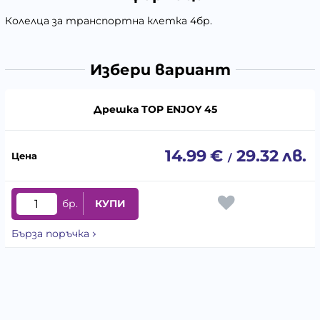
Колелца за транспортна клетка 4бр.
Избери вариант
Дрешка TOP ENJOY 45
14.99
€
29.32
лв.
/
бр.
КУПИ
Бърза поръчка