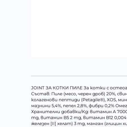
JOINT ЗА КОТКИ ПИЛЕ За котки с осте
Състав: Пиле (месо, черен дроб) 20%, сви
колагенови пептиди (Petagile®), XOS, мин
мазнини 5,4%, пепел 2,8%, фибри 0,2% Ом
Хранителни добавки/Kg: витамин A 7000 
mg, витамин B5 2 mg, витамин B12 0,004 
железен [II] хелат) 3 mg, манган (глицин