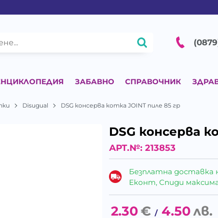
(0879
ЕНЦИКЛОПЕДИЯ
ЗАБАВНО
СПРАВОЧНИК
ЗДРА
пки
Disugual
DSG консерва котка JOINT пиле 85 гр
DSG консерва ко
АРТ.№:
213853
Безплатна доставка 
Еконт, Спиди максималн
2.30
€
4.50
лв.
/