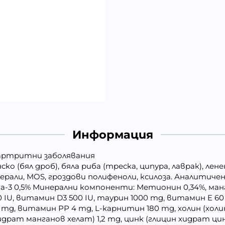
Информация
оартритни заболявания
нско (бял дроб), бяла риба (треска, ципура, лаврак), ле
ерали, MOS, гроздови полифеноли, ксилоза. Аналитичен с
ега-3 0,5% Минерални компоненти: Метионин 0,34%, ман
IU, витамин D3 500 IU, таурин 1000 mg, витамин E 60 
mg, витамин РР 4 mg, L-карнитин 180 mg, холин (холи
 хидрат манганов хелат) 1,2 mg, цинк (глицин хидрат ци