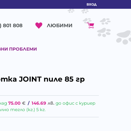
ВХОД
ЛЮБИМИ
) 801 808
ВНИ ПРОБЛЕМИ
тка JOINT пиле 85 гр
над
75.00
€
/
146.69
лв.
до офис с куриер
о тегло (кг.) 5 кг.