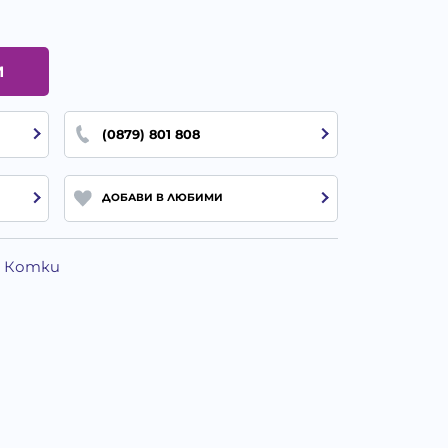
И
(0879) 801 808
ДОБАВИ В ЛЮБИМИ
а Котки