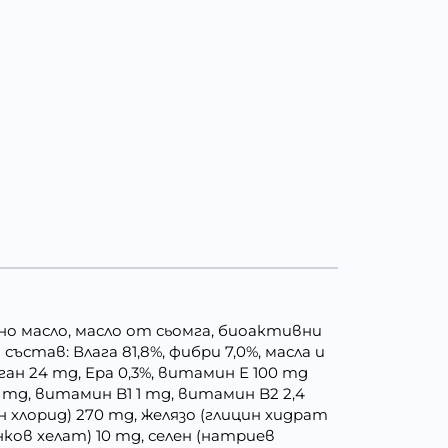
нено масло, масло от сьомга, биоактивни
ъстав: Влага 81,8%, фибри 7,0%, масла и
ган 24 mg, Epa 0,3%, витамин Е 100 mg
mg, витамин B1 1 mg, витамин B2 2,4
н хлорид) 270 mg, желязо (глицин хидрат
нков хелат) 10 mg, селен (натриев