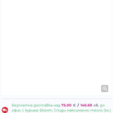
Безплатна доставка над
75.00
€
/
146.69
лв.
до
офис с куриер Еконт, Спиди максимално тегло (кг.)