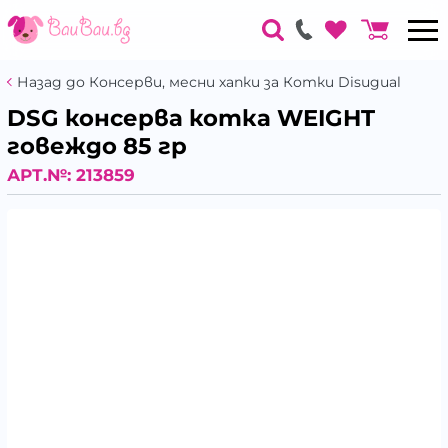
Назад до Консерви, месни хапки за Котки Disugual
DSG консерва котка WEIGHT
говеждо 85 гр
АРТ.№:
213859