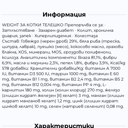
Информация
WEIGHT ЗА КОТКИ ТЕЛЕШКО Препоръчва се за: ·
Затлъстяване · Захарен диабет · Колит, хронична
диария, запек · Хиперлипидемия · Холестаза
Състав: Говеждо (черен дроб) 29%, бяла риба (треска,
ципура, лаврак), пуешко (месо), кокосово масло, грахови
влакна, XOS, минерали, MOS, гроздови полифеноли,
ксилоза. Аналитични компоненти: Влага 81,1%, фибри
6,9%, масла и мазнини 2,3%, пепел 1,8%, фибри 3,9%, Kcal/kg
578 добавки: Хранителни добавки/Kg: витамин A 7000
IU, витамин D3 500 IU, таурин 1000 mg, витамин E 60
mg, витамин B1 1 mg, витамин B2 2,4 mg, витамин B5 2
mg, витамин B12 0,004 mg, витамин РР 4 mg, L-
карнитин 180 mg, холин (холин хлорид) 270 mg, желязо
(глицин хидрат железен [II] хелат) 3 mg, манган (глицин
хидрат манганов хелат) 1,2 mg, цинк (глицин хидрат
цинков хелат) 10 mg, селен (натриев селенит) 0,08 mg.
Характеристики