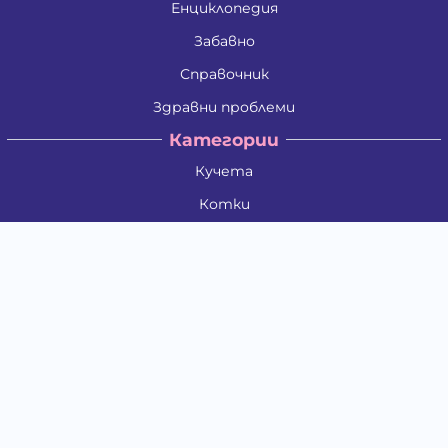
Енциклопедия
Забавно
Справочник
Здравни проблеми
Категории
Кучета
Котки
Птици
Гризачи
Влечуги и земноводни
Риби
Други животни
За стопани