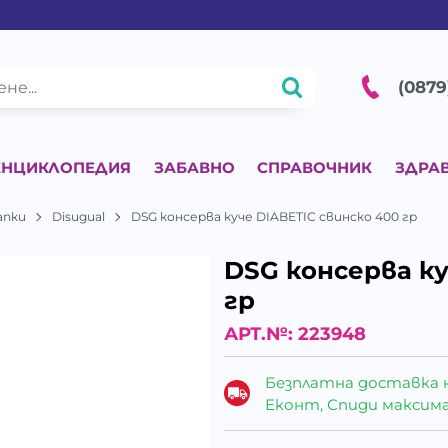
(0879
ЕНЦИКЛОПЕДИЯ
ЗАБАВНО
СПРАВОЧНИК
ЗДРА
апки
Disugual
DSG консерва куче DIABETIC свинско 400 гр
DSG консерва ку
гр
АРТ.№:
223948
Безплатна доставка 
Еконт, Спиди максималн