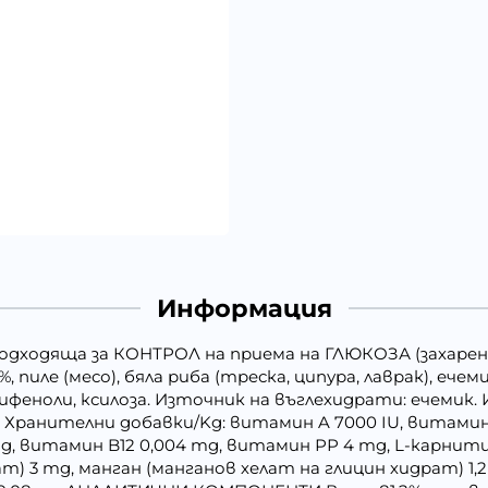
Информация
подходяща за КОНТРОЛ на приема на ГЛЮКОЗА (захарен
 пиле (месо), бяла риба (треска, ципура, лаврак), ечеми
феноли, ксилоза. Източник на въглехидрати: ечемик. 
 Хранителни добавки/Kg: витамин A 7000 IU, витамин
g, витамин B12 0,004 mg, витамин РР 4 mg, L-карнитин 
рат) 3 mg, манган (манганов хелат на глицин хидрат) 1,