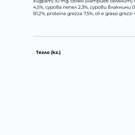
хидрат) 10 mg, селен (натриев селенит)
4,5%, сурова пепел 2,3%, сурови влакнини
81,2%, proteina grezza 7,5%, oli e grassi grezz
Тегло (кг.)