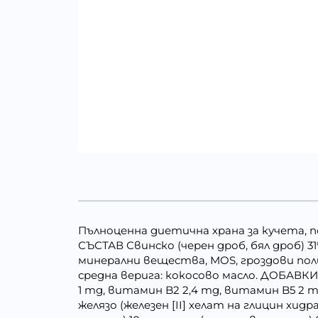
Пълноценна диетична храна за кучета, 
СЪСТАВ Свинско (черен дроб, бял дроб) 31%,
минерални вещества, MOS, гроздови поли
средна верига: кокосово масло. ДОБАВКИ
1 mg, витамин B2 2,4 mg, витамин B5 2 m
желязо (железен [II] хелат на глицин хид