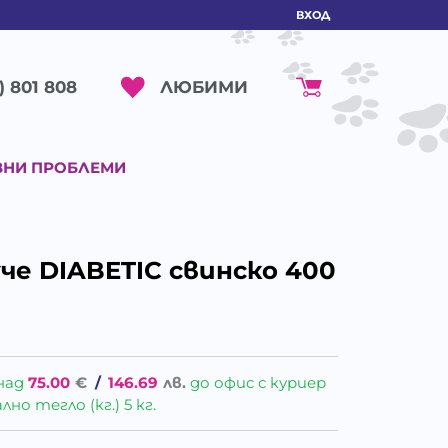
ВХОД
ЛЮБИМИ
) 801 808
ВНИ ПРОБЛЕМИ
че DIABETIC свинско 400
над
75.00
€
/
146.69
лв.
до офис с куриер
о тегло (кг.) 5 кг.