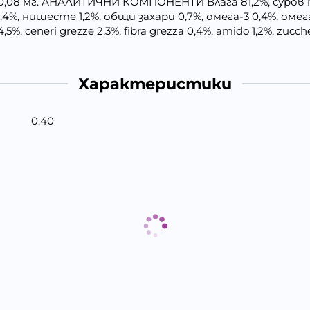
 0,08 мг. АНАЛИТИЧНИ КОМПОНЕНТИ Влага 81,2%, суров п
 0,4%, нишесте 1,2%, общи захари 0,7%, омега-3 0,4%, ом
i 4,5%, ceneri grezze 2,3%, fibra grezza 0,4%, amido 1,2%, zuc
Характеристики
0.40