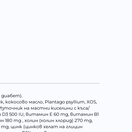
 диабет).
к, кокосово масло, Plantago psyllium, XOS,
Източник на мастни киселини с къса/
 D3 500 IU, витамин E 60 mg, витамин B1
180 mg , холин (холин хлорид) 270 mg,
2 mg, цинк (цинков хелат на глицин