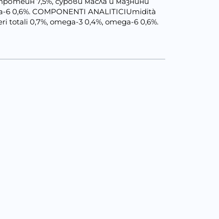
ротеин 7,5%, сурови масла и мазнини
ега-6 0,6%. COMPONENTI ANALITICIUmidità
cheri totali 0,7%, omega-3 0,4%, omega-6 0,6%.