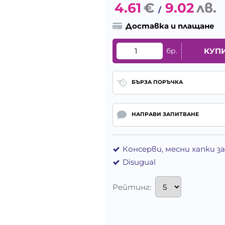
4.61
€
9.02
лв.
/
Доставка и плащане
бр.
КУП
БЪРЗА ПОРЪЧКА
НАПРАВИ ЗАПИТВАНЕ
Консерви, месни хапки з
Disugual
Рейтинг: