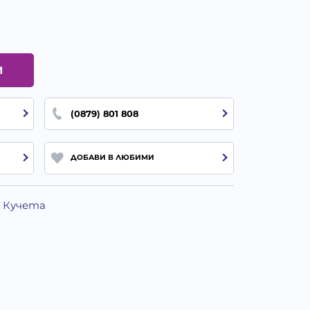
И
(0879) 801 808
ДОБАВИ В ЛЮБИМИ
а Кучета