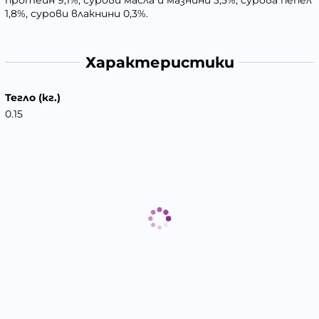
протеин 9,1%, сурови масла и мазнини 3,5%, сурова пепел
1,8%, сурови влакнини 0,3%.
Характеристики
Тегло (кг.)
0.15