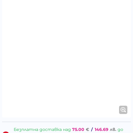
Безплатна доставка над
75.00
€
/
146.69
лв.
до