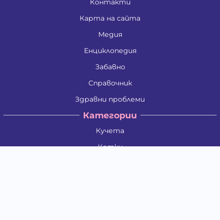
Контакти
Карта на сайта
Медия
Енциклопедия
Забавно
Справочник
Здравни проблеми
Категории
Кучета
Котки
Птици
Гризачи
Влечуги и земноводни
Риби