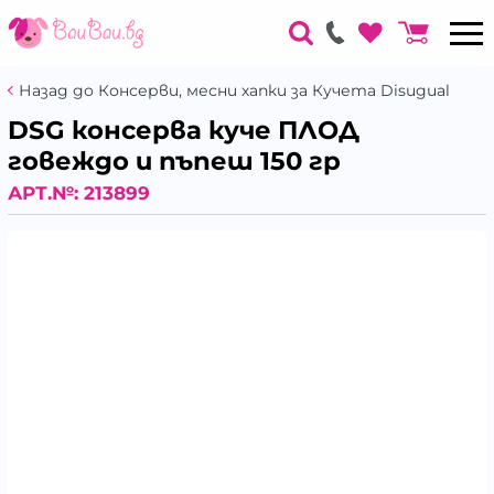
Назад до Консерви, месни хапки за Кучета Disugual
DSG консерва куче ПЛОД
говеждо и пъпеш 150 гр
АРТ.№:
213899