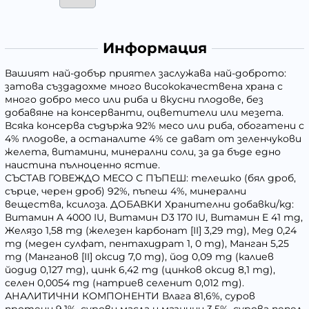
Информация
Вашият най-добър приятел заслужава най-доброто:
затова създадохме много висококачествена храна с
много добро месо или риба и вкусни плодове, без
добавяне на консерванти, оцветители или мезета.
Всяка консерва съдържа 92% месо или риба, обогатени с
4% плодове, а останалите 4% се дават от зеленчукови
желета, витамини, минерални соли, за да бъде едно
наистина пълноценно ястие.
СЪСТАВ ГОВЕЖДО МЕСО С ПЪПЕШ: телешко (бял дроб,
сърце, черен дроб) 92%, пъпеш 4%, минерални
вещества, ксилоза. ДОБАВКИ Хранителни добавки/kg:
Витамин A 4000 IU, Витамин D3 170 IU, Витамин E 41 mg,
Желязо 1,58 mg (железен карбонат [II] 3,29 mg), Мед 0,24
mg (меден сулфат, пентахидрат 1, 0 mg), Манган 5,25
mg (Манганов [II] оксид 7,0 mg), йод 0,09 mg (калиев
йодид 0,127 mg), цинк 6,42 mg (цинков оксид 8,1 mg),
селен 0,0054 mg (натриев селенит 0,012 mg).
АНАЛИТИЧНИ КОМПОНЕНТИ Влага 81,6%, суров