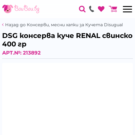
Назад до Консерви, месни хапки за Кучета Disugual
DSG консерва куче RENAL свинско
400 гр
АРТ.№:
213892