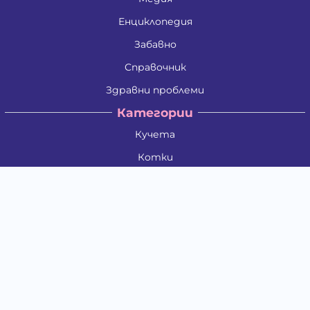
Енциклопедия
Забавно
Справочник
Здравни проблеми
Категории
Кучета
Котки
Птици
Гризачи
Влечуги и земноводни
Риби
Други животни
За стопани