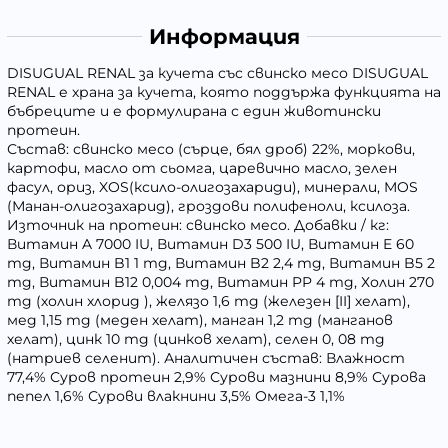
Информация
DISUGUAL RENAL за кучета със свинско месо DISUGUAL
RENAL е храна за кучета, която поддържа функцията на
бъбреците и е формулирана с един животински
протеин.
Състав: свинско месо (сърце, бял дроб) 22%, моркови,
картофи, масло от сьомга, царевично масло, зелен
фасул, ориз, XOS(ксило-олигозахариди), минерали, MOS
(Манан-олигозахарид), гроздови полифеноли, ксилоза.
Източник на протеин: свинско месо. Добавки / кг:
Витамин A 7000 IU, Витамин D3 500 IU, Витамин E 60
mg, Витамин B1 1 mg, Витамин B2 2,4 mg, Витамин B5 2
mg, Витамин B12 0,004 mg, Витамин PP 4 mg, Холин 270
mg (холин хлорид ), желязо 1,6 mg (железен [II] хелат),
мед 1,15 mg (меден хелат), манган 1,2 mg (манганов
хелат), цинк 10 mg (цинков хелат), селен 0, 08 mg
(натриев селенит). Аналитичен състав: Влажност
77,4% Суров протеин 2,9% Сурови мазнини 8,9% Сурова
пепел 1,6% Сурови влакнини 3,5% Омега-3 1,1%