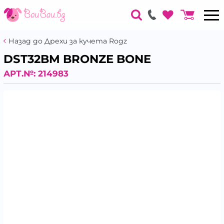
Назад до Дрехи за кучета Rogz
DST32BM BRONZE BONE
АРТ.№:
214983