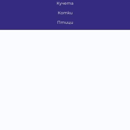
Кучета
Котки
Птици
Гризачи
Влечуги и земноводни
Риби
Други животни
За стопани
Контакти
"ИНСЪРТ.БГ" ООД
Тел.:
0879 801 808
E-mail:
shop#at#baubau.bg