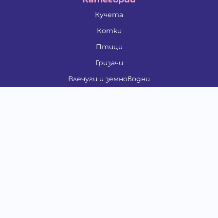
Кучета
Котки
Птици
Гризачи
Влечуги и земноводни
Риби
Други животни
За стопани
Контакти
"ИНСЪРТ.БГ" ООД
Тел.:
0879 801 808
E-mail:
shop#at#baubau.bg