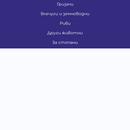
Гризачи
Влечуги и земноводни
Риби
Други животни
За стопани
Контакти
"ИНСЪРТ.БГ" ООД
Тел.:
0879 801 808
E-mail:
shop#at#baubau.bg