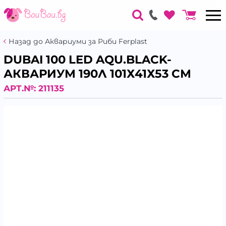
Назад до Аквариуми за Риби Ferplast
DUBAI 100 LED AQU.BLACK-
АКВАРИУМ 190Л 101Х41Х53 СМ
АРТ.№:
211135