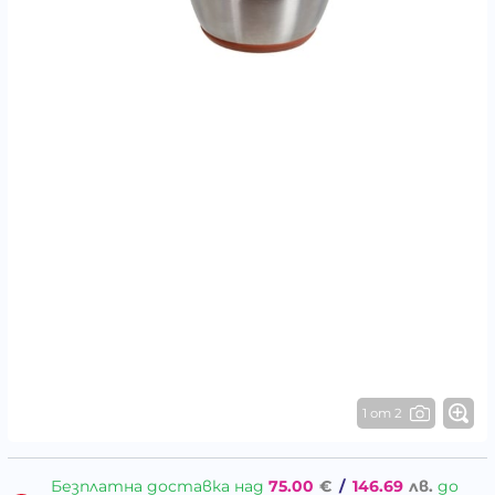
1 от 2
Безплатна доставка над
75.00
€
/
146.69
лв.
до