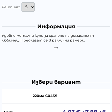
Рейтинг:
Информация
Удобни метални купи за хранене на домашният
любимец. Предлагат се в различни рамери.
***
Избери вариант
220мл C043/1
4.03
€
7.88
лв.