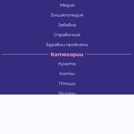
Медия
Енциклопедия
Забавно
Справочник
Здравни проблеми
Категории
Кучета
Котки
Птици
Гризачи
Влечуги и земноводни
Риби
Други животни
За стопани