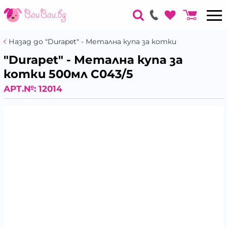
Назад до "Durapet" - Метална купа за котки
"Durapet" - Метална купа за
котки 500мл C043/5
АРТ.№:
12014