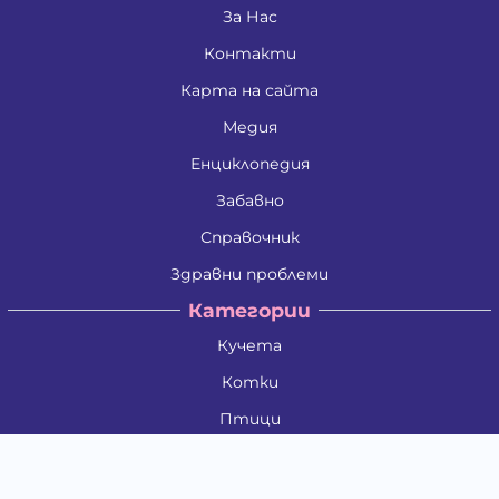
За Нас
Контакти
Карта на сайта
Медия
Енциклопедия
Забавно
Справочник
Здравни проблеми
Категории
Кучета
Котки
Птици
Гризачи
Влечуги и земноводни