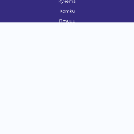
Кучета
Котки
Птици
Гризачи
Влечуги и земноводни
Риби
Други животни
За стопани
Контакти
"ИНСЪРТ.БГ" ООД
Тел.:
0879 801 808
E-mail:
shop#at#baubau.bg