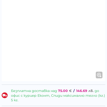
Безплатна доставка над
75.00
€
/
146.69
лв.
до
офис с куриер Еконт, Спиди максимално тегло (кг.)
5 кг.