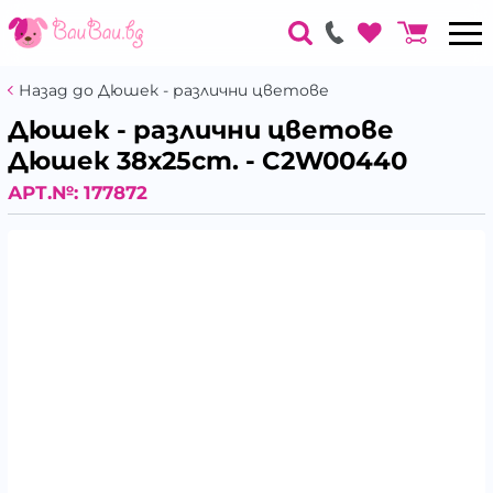
Назад до Дюшек - различни цветове
Дюшек - различни цветове
Дюшек 38х25cm. - C2W00440
АРТ.№:
177872