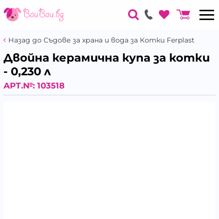
Назад до Съдове за храна и вода за Котки Ferplast
Двойна керамична купа за котки
- 0,230 л
АРТ.№:
103518