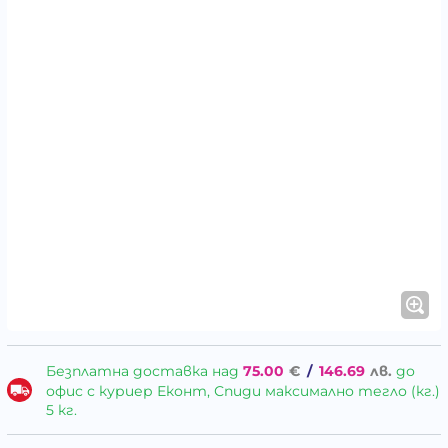
Безплатна доставка над
75.00
€
/
146.69
лв.
до
офис с куриер Еконт, Спиди максимално тегло (кг.)
5 кг.