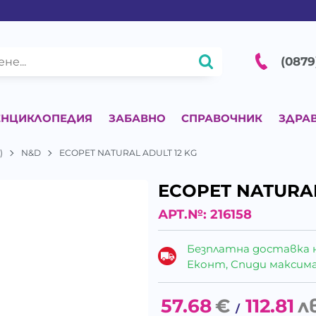
(0879
ЕНЦИКЛОПЕДИЯ
ЗАБАВНО
СПРАВОЧНИК
ЗДРА
)
N&D
ECOPET NATURAL ADULT 12 KG
ECOPET NATURAL
АРТ.№:
216158
Безплатна доставка 
Еконт, Спиди максималн
57.68
€
112.81
л
/