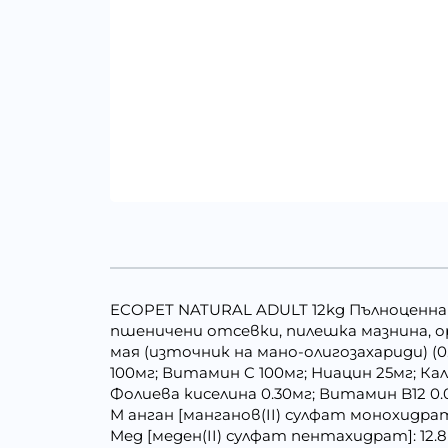
ECOPET NATURAL ADULT 12kg Пълноценна 
пшеничени отсевки, пилешка мазнина, ор
мая (източник на мано-олигозахариди) (0
100мг; Витамин C 100мг; Ниацин 25мг; К
Фолиева киселина 0.30мг; Витамин B12 0.0
M анган [манганов(II) сулфат монохидрат]:
Mед [меден(II) сулфат пентахидрат]: 12.8