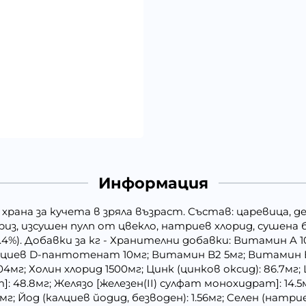
Информация
храна за кучета в зряла възраст. Състав: царевица, 
из, изсушен пулп от цвекло, натриев хлорид, сушена б
.4%). Добавки за кг - Хранителни добавки: Витамин A 
алциев D-пантотенат 10мг; Витамин B2 5мг; Витамин B
4мг; Холин хлорид 1500мг; Цинк (цинков оксид): 86.7мг;
 48.8мг; Желязо [железен(II) сулфат монохидрат]: 14.5мг
мг; Йод (калциев йодид, безводен): 1.56мг; Cелен (натри