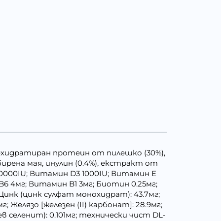
дехидратиран протеин от пилешко (30%),
ирена мая, инулин (0.4%), екстракт от
10000IU; Витамин D3 1000IU; Витамин E
6 4мг; Витамин B1 3мг; Биотин 0.25мг;
 Цинк (цинк сулфат монохидрат): 43.7мг;
; Желязо [железен (II) карбонат]: 28.9мг;
ев селенит): 0.101мг; технически чист DL-