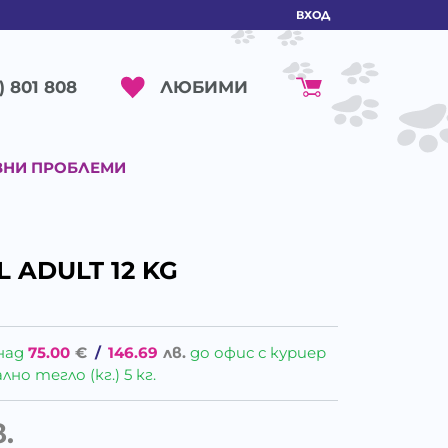
ВХОД
ЛЮБИМИ
) 801 808
ВНИ ПРОБЛЕМИ
 ADULT 12 KG
над
75.00
€
/
146.69
лв.
до офис с куриер
о тегло (кг.) 5 кг.
в.