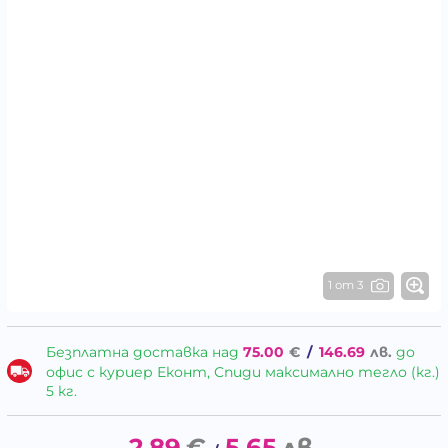
1 от 3
Безплатна доставка над
75.00
€
/
146.69
лв.
до
офис с куриер Еконт, Спиди максимално тегло (кг.)
5 кг.
2.89
€
5.65
лв.