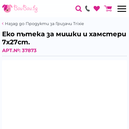
Назад до Продукти за Гризачи Trixie
Еко пътека за мишки и хамстери
7х27cm.
АРТ.№:
37873