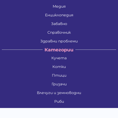
Медия
Енциклопедия
Забавно
Справочник
Здравни проблеми
Категории
Кучета
Котки
Птици
Гризачи
Влечуги и земноводни
Риби
Други животни