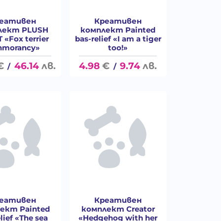
еативен
Креативен
лект PLUSH
комплект Painted
 «Fox terrier
bas-relief «I am a tiger
nmorancy»
too!»
€
46.14
лв.
4.98
€
9.74
лв.
/
/
еативен
Креативен
ект Painted
комплект Creator
lief «The sea
«Hedgehog with her