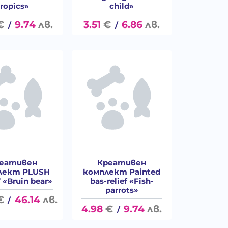
tropics»
child»
€
9.74
лв.
3.51
€
6.86
лв.
/
/
еативен
Креативен
лект PLUSH
комплект Painted
«Bruin bear»
bas-relief «Fish-
parrots»
€
46.14
лв.
/
4.98
€
9.74
лв.
/