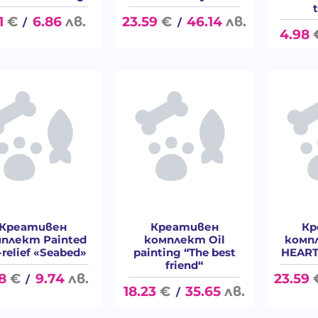
1
€
6.86
лв.
23.59
€
46.14
лв.
/
/
4.98
Креативен
Креативен
Кр
плект Painted
комплект Oil
комп
-relief «Seabed»
painting “The best
HEART 
friend“
8
€
9.74
лв.
23.59
/
18.23
€
35.65
лв.
/