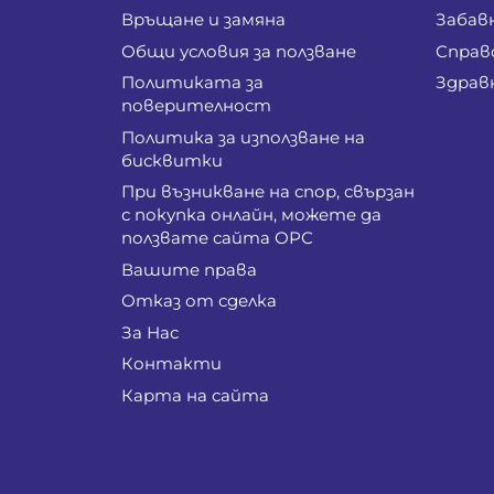
Връщане и замяна
Забав
Общи условия за ползване
Справ
Политиката за
Здрав
поверителност
Политика за използване на
бисквитки
При възникване на спор, свързан
с покупка онлайн, можете да
ползвате сайта ОРС
Вашите права
Отказ от сделка
За Нас
Контакти
Карта на сайта