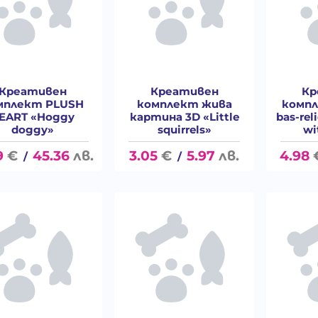
Креативен
Креативен
Кр
мплект PLUSH
комплект жива
компл
EART «Hoggy
картина 3D «Little
bas-re
doggy»
squirrels»
wi
9
€
45.36
лв.
3.05
€
5.97
лв.
4.98
/
/