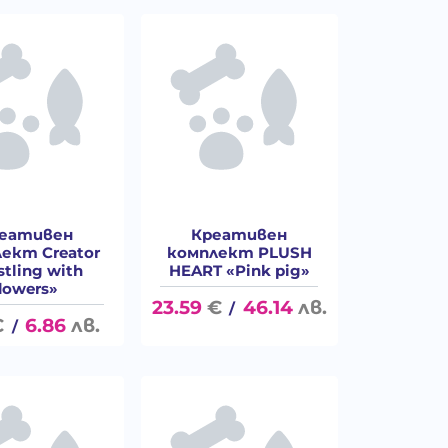
еативен
Креативен
ект Creator
комплект PLUSH
stling with
HEART «Pink pig»
flowers»
23.59
€
46.14
лв.
/
€
6.86
лв.
/