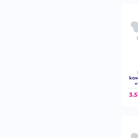
ком
«
3.5