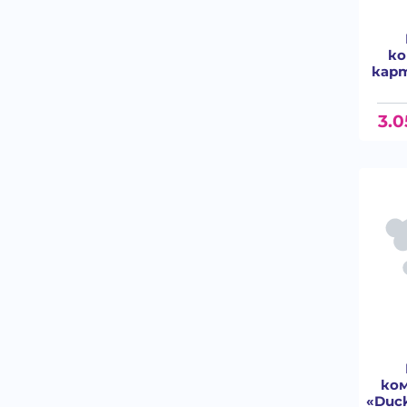
ко
карт
3.0
ком
«Duck