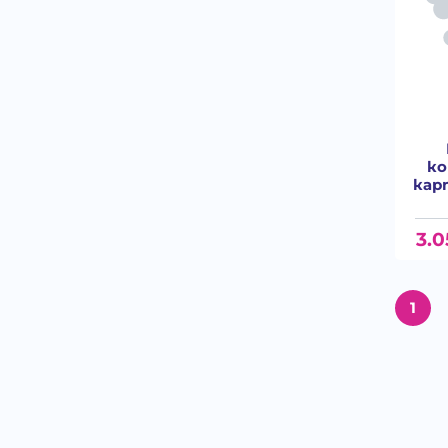
ко
кар
3.0
1