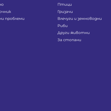
но
Птици
очник
Гризачи
ни проблеми
Влечуги и земноводни
Риби
Други животни
За стопани