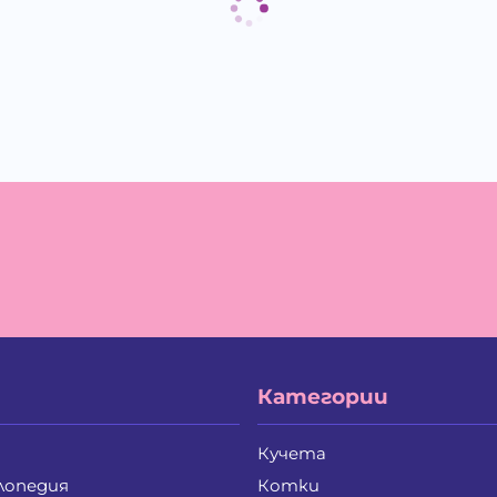
Категории
Кучета
лопедия
Котки