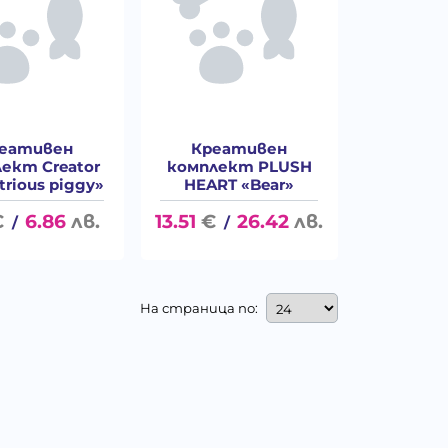
еативен
Креативен
ект Creator
комплект PLUSH
trious piggy»
HEART «Bear»
€
6.86
лв.
13.51
€
26.42
лв.
/
/
На страница по: