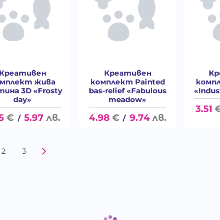
Креативен
Креативен
Кр
мплект жива
комплект Painted
компл
тина 3D «Frosty
bas-relief «Fabulous
«Indus
day»
meadow»
3.51
5
€
5.97
лв.
4.98
€
9.74
лв.
/
/
2
3