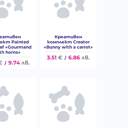
еативен
Креативен
ект Painted
комплект Creator
lief «Gourmand
«Bunny with a carrot»
th horns»
3.51
€
6.86
лв.
/
€
9.74
лв.
/