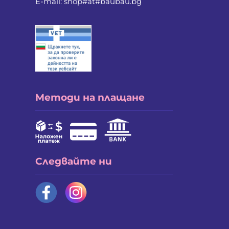
E-mail:
shop#at#baubau.bg
Методи на плащане
Следвайте ни