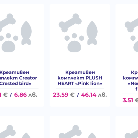
Креативен
Креативен
Кр
плект Creator
комплект PLUSH
компл
Crested bird»
HEART «Pink lion»
«Ne
1
€
6.86
лв.
23.59
€
46.14
лв.
/
/
3.51