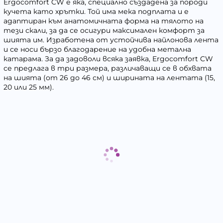
Ergocomfort CW е яка, специално създадена за породи
кучета като хрътки. Той има мека подплата и е
адаптиран към анатомичната форма на тялото на
тези скали, за да се осигури максимален комфорт за
шията им. Изработена от устойчива найлонова лента
и се носи бързо благодарение на удобна метална
катарама. За да задоволи всяка заявка, Ergocomfort CW
се предлага в три размера, различаващи се в обхвата
на шията (от 26 до 46 см) и ширината на лентата (15,
20 или 25 мм).