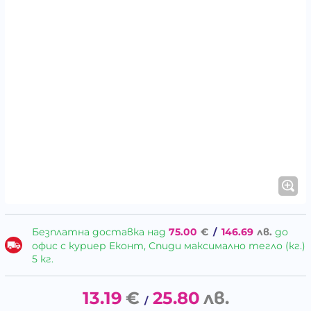
Безплатна доставка над
75.00
€
/
146.69
лв.
до
офис с куриер Еконт, Спиди максимално тегло (кг.)
5 кг.
13.19
€
25.80
лв.
/