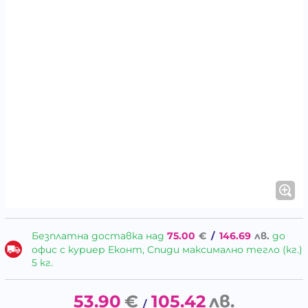
Безплатна доставка над
75.00
€
/
146.69
лв.
до
офис с куриер Еконт, Спиди максимално тегло (кг.)
5 кг.
53.90
€
105.42
лв.
/