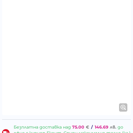
Безплатна доставка над
75.00
€
/
146.69
лв.
до
офис с куриер Еконт, Спиди максимално тегло (кг.)