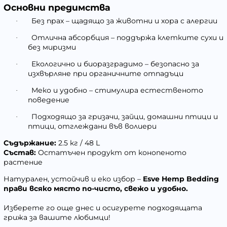
Основни предимства
Без прах – щадящо за животни и хора с алергии
·
Отлична абсорбция – поддържа клетките сухи и
·
без миризми
Екологично и биоразградимо – безопасно за
·
изхвърляне при органичните отпадъци
Меко и удобно – стимулира естественото
·
поведение
Подходящо за гризачи, зайци, домашни птици и
·
птици, отглеждани във волиери
Съдържание:
2.5 кг / 48 L
Състав:
Остатъчен продукт от конопеното
растение
Натурален, устойчив и еко избор –
Esve Hemp Bedding
прави всяко място по-чисто, свежо и удобно.
Изберете го още днес и осигурете
подходящата
грижа за вашите любимци!