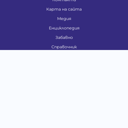
Карта на сайта
Медия
Енциклопедия
Забавно
Справочник
Здравни проблеми
Категории
Кучета
Котки
Птици
Гризачи
Влечуги и земноводни
Риби