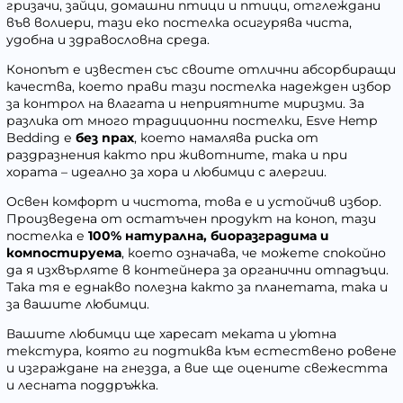
гризачи, зайци, домашни птици и птици, отглеждани
във волиери, тази еко постелка осигурява чиста,
удобна и здравословна среда.
Конопът е известен със своите отлични абсорбиращи
качества, което прави тази постелка надежден избор
за контрол на влагата и неприятните миризми. За
разлика от много традиционни постелки, Esve Hemp
Bedding е
без прах
, което намалява риска от
раздразнения както при животните, така и при
хората – идеално за хора и любимци с алергии.
Освен комфорт и чистота, това е и устойчив избор.
Произведена от остатъчен продукт на коноп, тази
постелка е
100% натурална, биоразградима и
компостируема
, което означава, че можете спокойно
да я изхвърляте в контейнера за органични отпадъци.
Така тя е еднакво полезна както за планетата, така и
за вашите любимци.
Вашите любимци ще харесат меката и уютна
текстура, която ги подтиква към естествено ровене
и изграждане на гнезда, а вие ще оцените свежестта
и лесната поддръжка.