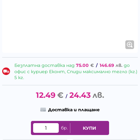
Безплатна доставка над
75.00
€
/
146.69
лв.
до
офис с куриер Еконт, Спиди максимално тегло (кг.)
5 кг.
12.49
€
24.43
лв.
/
Доставка и плащане
бр.
КУПИ