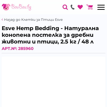
Назад до Клетки за Птици Esve
Esve Hemp Bedding - Натурална
конопена постелка за дребни
животни и птици, 2.5 кг / 48 л
АРТ.№:
285960