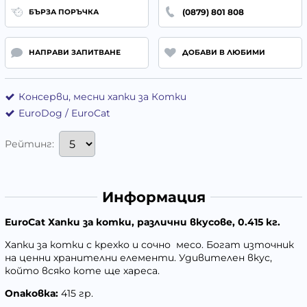
(0879) 801 808
БЪРЗА ПОРЪЧКА
НАПРАВИ ЗАПИТВАНЕ
ДОБАВИ В ЛЮБИМИ
Консерви, месни хапки за Котки
EuroDog / EuroCat
Рейтинг:
Информация
EuroCat Хапки за котки, различни вкусове, 0.415 кг.
Хапки за котки с крехко и сочно месо. Богат източник
на ценни хранителни елементи. Удивителен вкус,
който всяко коте ще хареса.
Опаковка:
415 гр.