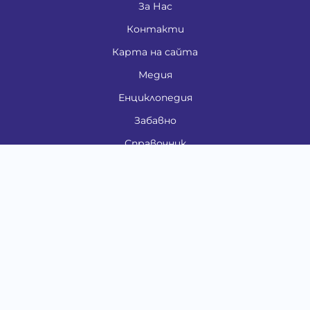
За Нас
Контакти
Карта на сайта
Медия
Енциклопедия
Забавно
Справочник
Здравни проблеми
Категории
Кучета
Котки
Птици
Гризачи
Влечуги и земноводни