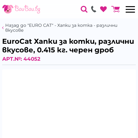
Назад до "EURO CAT" - Хапки за котка - различни
вкусове
EuroCat Хапки за котки, различни
вкусове, 0.415 кг. черен дроб
АРТ.№:
44052